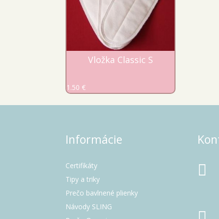
Vložka Classic S
1.50
€
Informácie
Kon
Certifikáty

Tipy a triky
Prečo bavlnené plienky
Návody SLING
