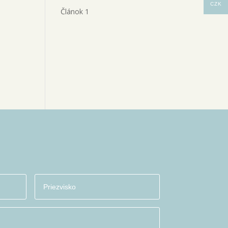
CZK
Článok 1