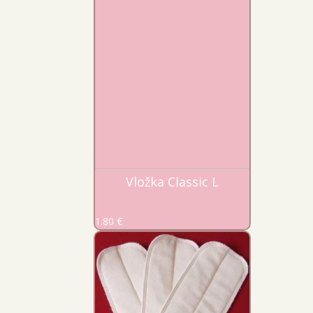
Vložka Classic L
1.80
€