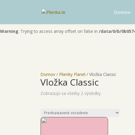
Warning
: "continue" targeting switch is equivalent to "break". Did 
Domov
content/themes/Divi/includes/builder/functions.php
on line
60
Warning
: Trying to access array offset on false in
/data/0/b/0b057
Domov
/
Plienky Flanel
/ Vložka Classic
Vložka Classic
Zobrazujú sa všetky 2 výsledky