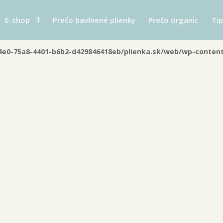
you mean to use "continue 2"? in
/data/0/b/0b0574e0-75a8-4401-b6
E-shop
Prečo bavlnené plienky
Prečo organic
Tip
44
4e0-75a8-4401-b6b2-d429846418eb/plienka.sk/web/wp-content/