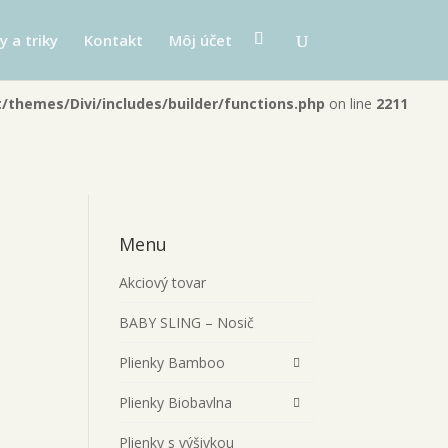
b2-d429846418eb/plienka.sk/web/wp-
y a triky
Kontakt
Môj účet
themes/Divi/includes/builder/functions.php
on line
2211
Menu
Akciový tovar
BABY SLING – Nosič
Plienky Bamboo
Plienky Biobavlna
Plienky s výšivkou