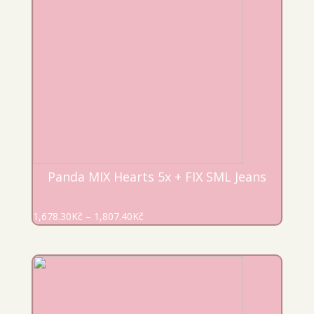
Panda MIX Hearts 5x + FIX SML Jeans
1,678.30
Kč
–
1,807.40
Kč