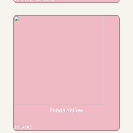
Panda Yellow
361.48
Kč