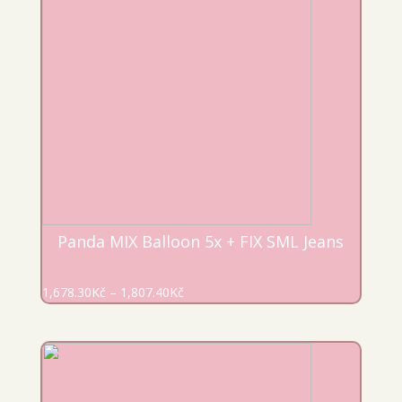
Panda MIX Balloon 5x + FIX SML Jeans
1,678.30
Kč
–
1,807.40
Kč