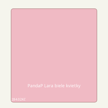
PandaP Lara biele kvietky
284.02
Kč