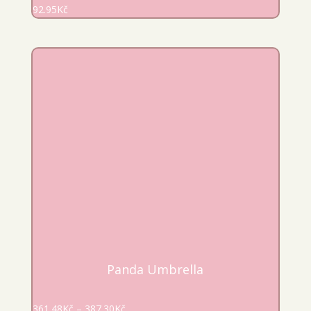
92.95
Kč
Panda Umbrella
361.48
Kč
–
387.30
Kč