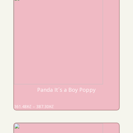
Panda It´s a Boy Poppy
361.48
Kč
–
387.30
Kč