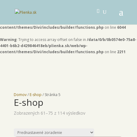
Warning
: "continue" targeting switch is equivalent to "break". Did you mean to
use "continue 2"? in
/data/0/b/0b0574e0-75a8-4401-b6b2-
d429846418eb/plienka.sk/web/wp-
content/themes/Divi/includes/builder/functions.php
on line
6044
Warning
: Trying to access array offset on false in
/data/0/b/0b0574e0-75a8-
4401-b6b2-d429846418eb/plienka.sk/web/wp-
content/themes/Divi/includes/builder/functions.php
on line
2211
Domov
/
E-shop
/ Stránka 5
E-shop
Zobrazených 61–75 z 114 výsledkov