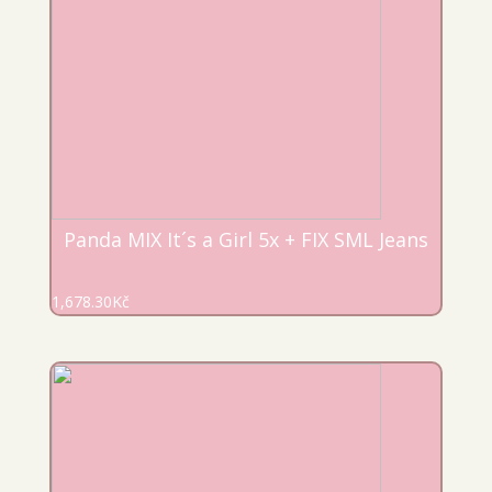
Panda MIX It´s a Girl 5x + FIX SML Jeans
1,678.30
Kč