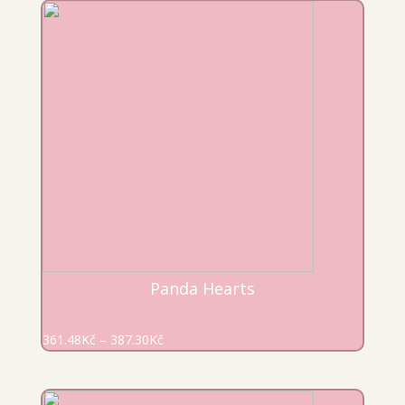
Panda Hearts
361.48
Kč
–
387.30
Kč