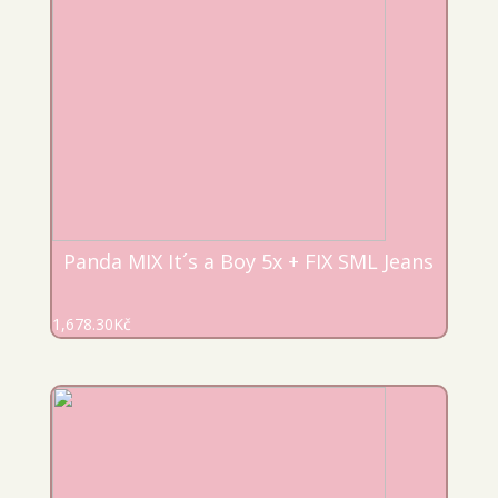
Panda MIX It´s a Boy 5x + FIX SML Jeans
1,678.30
Kč