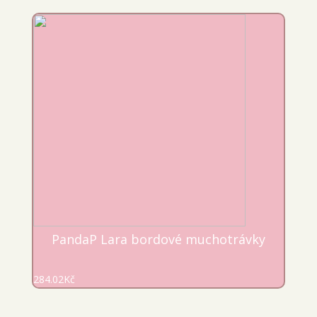
PandaP Lara bordové muchotrávky
284.02
Kč