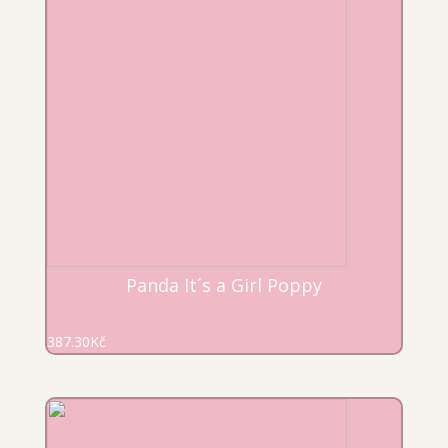
Panda It´s a Girl Poppy
387.30
Kč