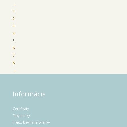
←
1
2
3
4
5
6
7
8
→
Informácie
Certifikáty
Tipy a triky
Prečo bavlnené plienky