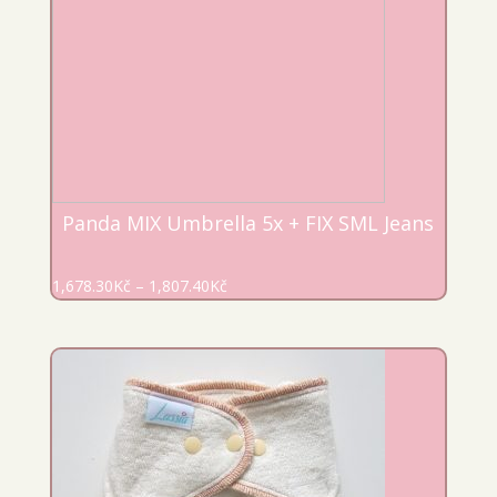
Panda MIX Umbrella 5x + FIX SML Jeans
1,678.30
Kč
–
1,807.40
Kč