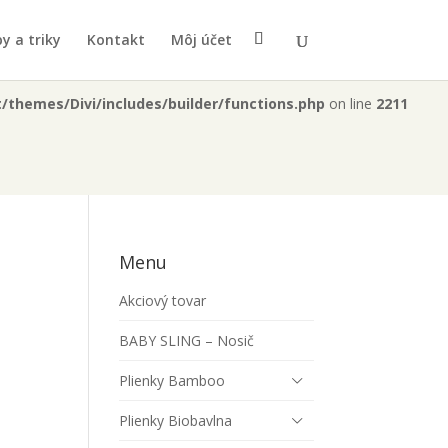
b2-d429846418eb/plienka.sk/web/wp-
y a triky
Kontakt
Môj účet
themes/Divi/includes/builder/functions.php
on line
2211
Menu
Akciový tovar
BABY SLING – Nosič
Plienky Bamboo
Plienky Biobavlna