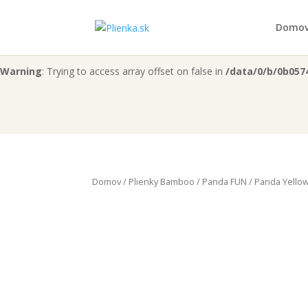
Warning
: "continue" targeting switch is equivalent to "break". Did 
Domo
content/themes/Divi/includes/builder/functions.php
on line
60
Warning
: Trying to access array offset on false in
/data/0/b/0b057
Domov
/
Plienky Bamboo
/
Panda FUN
/ Panda Yello