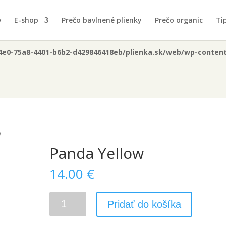
you mean to use "continue 2"? in
/data/0/b/0b0574e0-75a8-4401-b6
v
E-shop
Prečo bavlnené plienky
Prečo organic
Tip
44
4e0-75a8-4401-b6b2-d429846418eb/plienka.sk/web/wp-content/
w
Panda Yellow
14.00
€
množstvo
Pridať do košíka
Panda
Yellow