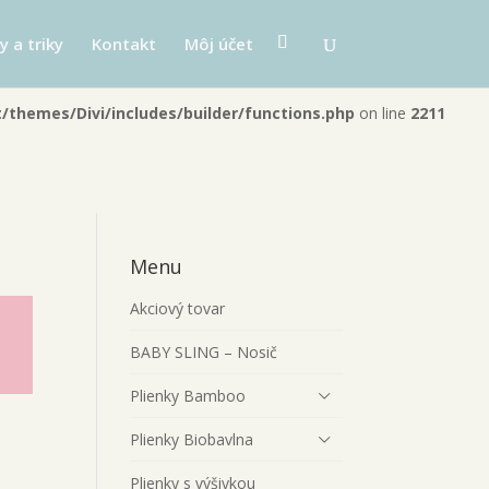
b2-d429846418eb/plienka.sk/web/wp-
y a triky
Kontakt
Môj účet
themes/Divi/includes/builder/functions.php
on line
2211
Menu
Akciový tovar
BABY SLING – Nosič
Plienky Bamboo
Plienky Biobavlna
Plienky s výšivkou