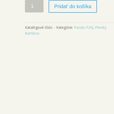
množstvo
Pridať do košíka
Bamboo
FUN
Stripe
Katalógové číslo:
-
Kategórie:
Panda FUN
,
Plienky
Bamboo