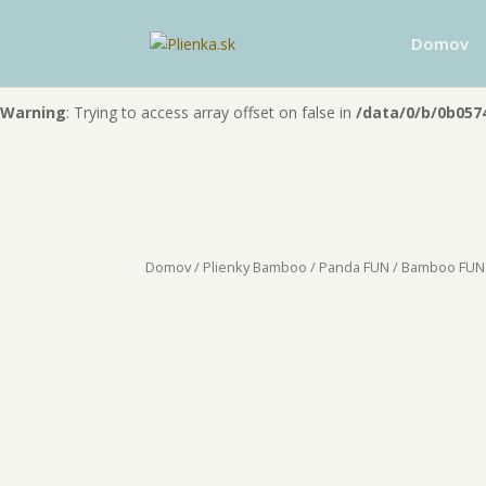
Warning
: "continue" targeting switch is equivalent to "break". Did 
Domov
content/themes/Divi/includes/builder/functions.php
on line
60
Warning
: Trying to access array offset on false in
/data/0/b/0b057
Domov
/
Plienky Bamboo
/
Panda FUN
/ Bamboo FUN 