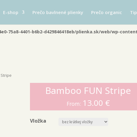
you mean to use "continue 2"? in
/data/0/b/0b0574e0-75a8-4401-b6
E-shop
Prečo bavlnené plienky
Prečo organic
Tip
44
4e0-75a8-4401-b6b2-d429846418eb/plienka.sk/web/wp-content/
Stripe
Bamboo FUN Stripe
13.00
€
From:
Vložka