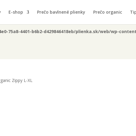
you mean to use "continue 2"? in
/data/0/b/0b0574e0-75a8-4401-b6
v
E-shop
Prečo bavlnené plienky
Prečo organic
Tip
44
4e0-75a8-4401-b6b2-d429846418eb/plienka.sk/web/wp-content/
ganic Zippy L-XL