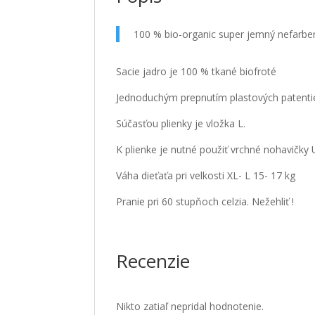
100 % bio-organic super jemný nefarbený
Sacie jadro je 100 % tkané biofroté
Jednoduchým prepnutím plastových patentiek
Súčasťou plienky je vložka L.
K plienke je nutné použiť vrchné nohavičky 
Váha dieťaťa pri velkosti XL- L 15- 17 kg
Pranie pri 60 stupňoch celzia. Nežehliť !
Recenzie
Nikto zatiaľ nepridal hodnotenie.