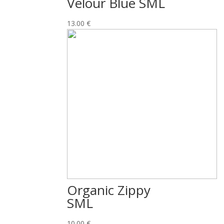
Velour Blue SML
13.00
€
Organic Zippy
SML
10.00
€