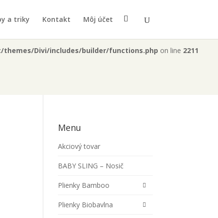
b2-d429846418eb/plienka.sk/web/wp-
y a triky
Kontakt
Môj účet
themes/Divi/includes/builder/functions.php
on line
2211
Menu
Akciový tovar
BABY SLING – Nosič
Plienky Bamboo
Plienky Biobavlna